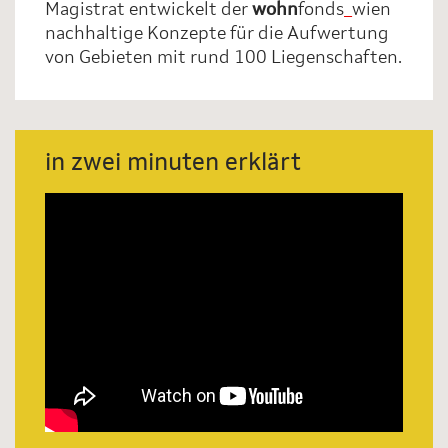
Magistrat entwickelt der
wohn
fonds
_
wien
nachhaltige Konzepte für die Aufwertung
von Gebieten mit rund 100 Liegenschaften.
in zwei minuten erklärt